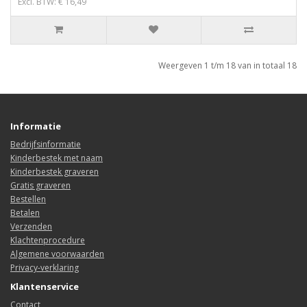
Excl. BTW: € 16,49
Weergeven 1 t/m 18 van in totaal 18
Informatie
Bedrijfsinformatie
Kinderbestek met naam
Kinderbestek graveren
Gratis graveren
Bestellen
Betalen
Verzenden
Klachtenprocedure
Algemene voorwaarden
Privacy-verklaring
Klantenservice
Contact