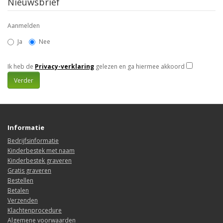
Nieuwsbrief
Aanmelden
Ja
Nee
Ik heb de
Privacy-verklaring
gelezen en ga hiermee akkoord
Informatie
Bedrijfsinformatie
Kinderbestek met naam
Kinderbestek graveren
Gratis graveren
Bestellen
Betalen
Verzenden
Klachtenprocedure
Algemene voorwaarden