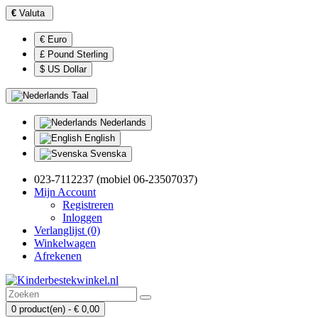
€
Valuta
€ Euro
£ Pound Sterling
$ US Dollar
Taal
Nederlands
English
Svenska
023-7112237 (mobiel 06-23507037)
Mijn Account
Registreren
Inloggen
Verlanglijst (0)
Winkelwagen
Afrekenen
0 product(en) - € 0,00