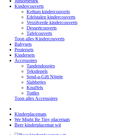
Juniorbestek
Kindercouverts
Keltum kindercouverts
Edelstalen kindercouverts
Verzilverde kindercouverts
Dessertcouverts
Tafelcouverts
Toon alles Kindercouverts
Babysets
Peutersets
Kindersets
Accessoires
Tandendoosjes
Tekstlepels
Send-a-Gift Nijntje
Slabbetjes
Knuffels
Tuttles
Toon alles Accessoires
Kinderplacemats
We Might Be Tiny placemats
Beer kinderplacemat wit