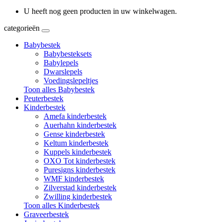
U heeft nog geen producten in uw winkelwagen.
categorieën
Babybestek
Babybesteksets
Babylepels
Dwarslepels
Voedingslepeltjes
Toon alles Babybestek
Peuterbestek
Kinderbestek
Amefa kinderbestek
Auerhahn kinderbestek
Gense kinderbestek
Keltum kinderbestek
Kuppels kinderbestek
OXO Tot kinderbestek
Puresigns kinderbestek
WMF kinderbestek
Zilverstad kinderbestek
Zwilling kinderbestek
Toon alles Kinderbestek
Graveerbestek