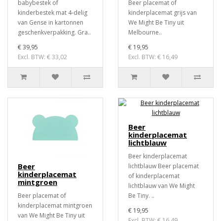
babybestek of
Beer placemat of
kinderbestek mat 4-delig
kinderplacemat grijs van
van Gense in kartonnen
We Might Be Tiny uit
geschenkverpakking. Gra..
Melbourne..
€ 39,95
€ 19,95
Excl. BTW: € 33,02
Excl. BTW: € 16,49
Beer
kinderplacemat
lichtblauw
Beer kinderplacemat
Beer
lichtblauw Beer placemat
kinderplacemat
of kinderplacemat
mintgroen
lichtblauw van We Might
Beer placemat of
Be Tiny. ..
kinderplacemat mintgroen
€ 19,95
van We Might Be Tiny uit
Excl. BTW: € 16,49