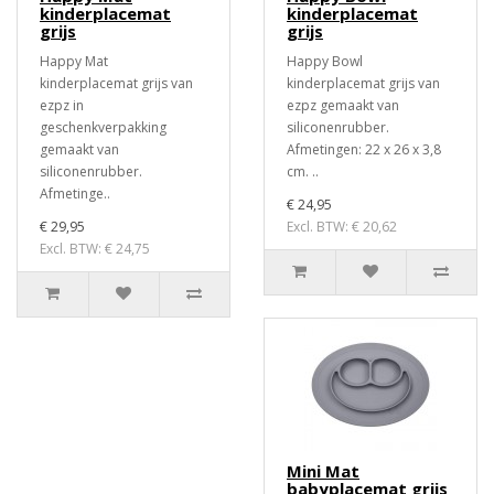
kinderplacemat
kinderplacemat
grijs
grijs
Happy Mat
Happy Bowl
kinderplacemat grijs van
kinderplacemat grijs van
ezpz in
ezpz gemaakt van
geschenkverpakking
siliconenrubber.
gemaakt van
Afmetingen: 22 x 26 x 3,8
siliconenrubber.
cm. ..
Afmetinge..
€ 24,95
€ 29,95
Excl. BTW: € 20,62
Excl. BTW: € 24,75
Mini Mat
babyplacemat grijs