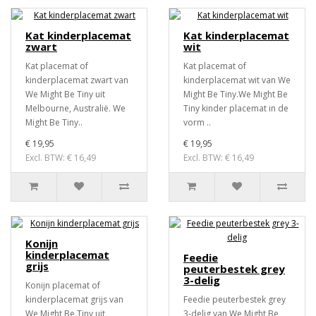
Kat kinderplacemat
Kat kinderplacemat
zwart
wit
Kat placemat of
Kat placemat of
kinderplacemat zwart van
kinderplacemat wit van We
We Might Be Tiny uit
Might Be Tiny.We Might Be
Melbourne, Australië. We
Tiny kinder placemat in de
Might Be Tiny..
vorm ..
€ 19,95
€ 19,95
Excl. BTW: € 16,49
Excl. BTW: € 16,49
Konijn
kinderplacemat
Feedie
grijs
peuterbestek grey
3-delig
Konijn placemat of
kinderplacemat grijs van
Feedie peuterbestek grey
We Might Be Tiny uit
3-delig van We Might Be