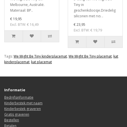
Melbourne, Australië.
Tiny in
Materiaal: BP..
geschenkdoosje.Driedelig
siliconen met rvs ..
€ 19,95
Excl. BTW: € 16,49
€ 23,95
Excl. BTW: € 19,79
Tags:
We Might Be Tiny kinderplacemat
,
We Might Be Tiny placemat
,
kat
kinderplacemat
,
kat placemat
Informatie
Bedrijfsinformatie
Kinderbestek met naam
Kinderbestek graveren
Gratis graveren
Bestellen
Betalen