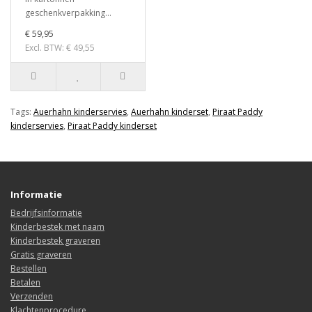
geschenkverpakking...
€ 59,95
Excl. BTW: € 49,55
Tags:
Auerhahn kinderservies
,
Auerhahn kinderset
,
Piraat Paddy
kinderservies
,
Piraat Paddy kinderset
Informatie
Bedrijfsinformatie
Kinderbestek met naam
Kinderbestek graveren
Gratis graveren
Bestellen
Betalen
Verzenden
Klachtenprocedure