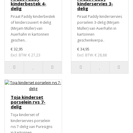
kinderbestek 4-
kinderservies 3-
delig
delig
Piraat Paddy kinderbestek
Piraat Paddy kinderservies
of kindercouvert 4-delig
porselein 3-delig (Mirjam
(Mirjam Müller) van
Müller) van Auerhahn in
Auerhahn in kartonnen
kartonnen
geschen..
geschenkverpa..
€ 32,95
€ 34,95
Excl. BTW: € 27,23
Excl. BTW: € 28,88
Toja kinderset
porselein rvs 7-
delig
Toja kinderset of
kinderservies porselein
rvs 7-delig van Puresigns
in kartonnen