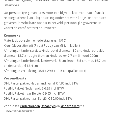
bestekdelen (gratis) met bijvoorbeeld naam en/of datum in één van onze
lettertypes.
Uw persoonlijke graveertekst voor een blijvend kraamcadeau of uniek
relatiegeschenk kunt u bij bestelling onder het vette kopje 'kinderbestek
graveren (beschikbare opties)' in het veld 'persoonlijke graveertekst
voorzijde en/of achterzijde' invoeren.
Kenmerken
Materiaal: porselein en edelstaal (rvs 18/10)
Kleur (decoratie): wit (Piraat Paddy van Mirjam Müller)
Afmetingen kinderservies: kinderbord diameter 19 cm, kinderschaaltje
diameter 13,7 x hoogte 6 cm en kinderbeker 7,7 cm (inhoud 200ml)
Afmetingen kinderbestek: kindervork 15 cm, lepel 15,5 cm, mes 16,7 cm
en dessertlepel 13,4 cm
Afmetingen verpakking: 38,5 x 29,5 x 11,5 cm (pakketpost)
Verzendkosten
DHL Parcel pakket Nederland: vanaf € 4,95 incl. BTW
PostNL Pakket Nederland: € 6,95 incl. BTW
PostNL Pakket naar België: € 9,95 incl. BTW
DHL Parcel pakket naar België: € 10,00 incl. BTW
Voor losse
kinderborden
,
schaaltjes
en
kinderbekers
zie
Kinderservieswinkel.nl.