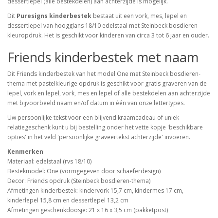
dessertlepel (alle bestekdelen) aan achterzijde is mogelijk.
Dit
Puresigns kinderbestek
bestaat uit een vork, mes, lepel en
dessertlepel van hoogglans 18/10 edelstaal met Steinbeck bosdieren
kleuropdruk. Het is geschikt voor kinderen van circa 3 tot 6 jaar en ouder.
Friends kinderbestek met naam
Dit Friends kinderbestek van het model One met Steinbeck bosdieren-
thema met pastelkleurige opdruk is geschikt voor gratis graveren van de
lepel, vork en lepel, vork, mes en lepel of alle bestekdelen aan achterzijde
met bijvoorbeeld naam en/of datum in één van onze lettertypes.
Uw persoonlijke tekst voor een blijvend kraamcadeau of uniek
relatiegeschenk kunt u bij bestelling onder het vette kopje 'beschikbare
opties' in het veld 'persoonlijke graveertekst achterzijde' invoeren.
Kenmerken
Materiaal: edelstaal (rvs 18/10)
Bestekmodel: One (vormgegeven door schaeferdesign)
Decor: Friends opdruk (Steinbeck bosdieren-thema)
Afmetingen kinderbestek: kindervork 15,7 cm, kindermes 17 cm,
kinderlepel 15,8 cm en dessertlepel 13,2 cm
Afmetingen geschenkdoosje: 21 x 16 x 3,5 cm (pakketpost)