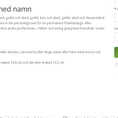
k med namn
ked, gaffel och sked, gaffel, kniv och sked, gaffel, sked och dessertsked
iva in din personliga text för en permanent födelsedags- eller
na andra preferenser, i fälten "personlig gravyrtext fram/bak" under
An
ller ekollon, räv med bi eller fluga, kanin eller hare med morot och
rnsked 16,8 cm och lite eller tesked 13,2 cm