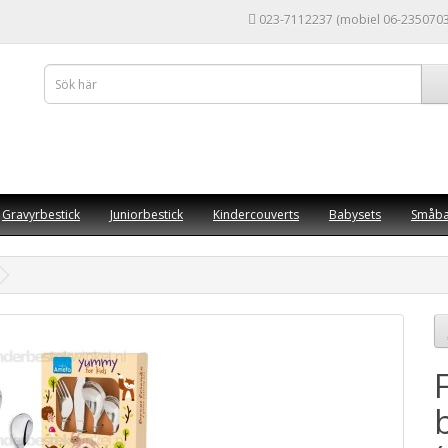
023-7112237 (mobiel 06-2350703
Gravyrbestick
Juniorbestick
Kindercouverts
Babysets
Småba