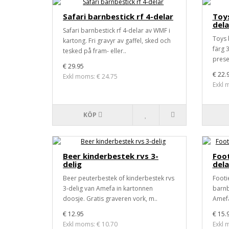
Safari barnbestick rf 4-delar
Toys
dela
Safari barnbestick rf 4-delar av WMF i
Toys 
kartong. Fri gravyr av gaffel, sked och
färg 3
tesked på fram- eller..
presen
€ 29.95
€ 22.
Exkl moms: € 24.75
Exkl 
KÖP
Beer kinderbestek rvs 3-
Foot
delig
dela
Beer peuterbestek of kinderbestek rvs
Footi
3-delig van Amefa in kartonnen
barnbe
doosje. Gratis graveren vork, m..
Amefa
€ 12.95
€ 15.
Exkl moms: € 10.70
Exkl 