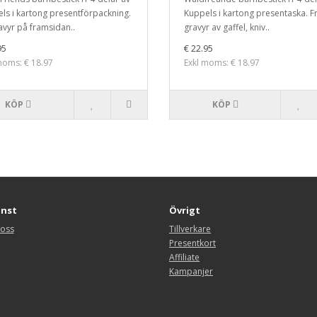
ls i kartong presentförpackning.
Kuppels i kartong presentaska. Fr
ravyr på framsidan..
gravyr av gaffel, kniv..
95
€ 22.95
moms: € 18.97
Exkl moms: € 18.97
KÖP
KÖP
änst
Övrigt
 oss
Tillverkare
Presentkort
Affiliate
Kampanjer