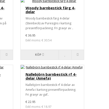
 4-
Woody barnbestick färg 4-
delar
av
Woody barnbestick färg 4-delar
iv på
(Steinbeck) av Puresigns i kartong
presentförpackning. Fri gravyr av ..
€ 36.95
Exkl moms: € 30.54
KÖP
-
Nallebjörn barnbestick rf 4-
delar (Amefa)
Nallebjörn barnbestick rf 4-delar av
Amefa i kartong presentförpackning.
Fri gravyr av gaf..
€ 22.95
Exkl moms: € 18.97