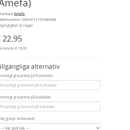
(Amefa)
llverkare
Amefa
tikelnummer: EAN 8711155480068
llgänglighet: Ej i lager
 22.95
kl moms: € 18.97
illgängliga alternativ
rsonligt gravyrtext på framsidan
rsonligt gravyrtext på baksidan
Välj gravyr teckensnitt