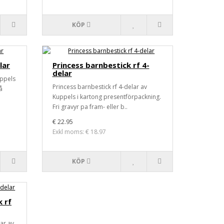
KÖP
lar
Princess barnbestick rf 4-
delar
uppels
Princess barnbestick rf 4-delar av
å
Kuppels i kartong presentförpackning.
Fri gravyr pa fram- eller b..
€ 22.95
Exkl moms: € 18.97
KÖP
 rf
ar av