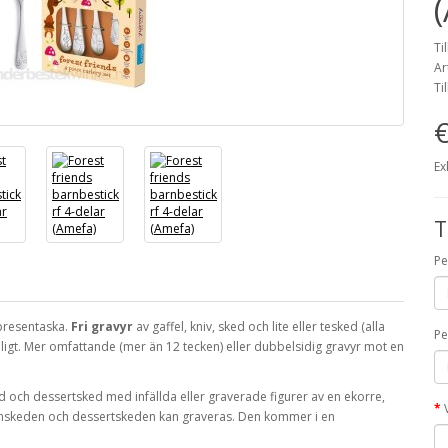
Ti
Ar
Ti
€
Ex
T
Pe
 presentaska.
Fri gravyr
av gaffel, kniv, sked och lite eller tesked (alla
Pe
ligt.
Mer omfattande (
mer än 12 tecken
) eller dubbelsidig gravyr mot en
ed och dessertsked med infällda eller graverade figurer av en ekorre,
rnskeden och dessertskeden kan graveras.
Den kommer i en