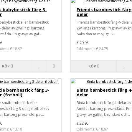
 babybestick färg 3-
Friends barnbestick färg
r
delar
babybestick eller barnbestick
Friends barnbestick färg 4-delar 
-delar av Zwilling i kartong
Zwilling i kartong. Fri gravyr av kn
tlåda. Fri gravyr av gaf..
baksidan är möjligt. G..
95
€ 29.95
moms: € 18.97
Exkl moms: € 24.75
KÖP
KÖP
ie barnbestick färg 3-
Binta barnbestick färg 4
r (fotboll)
delar
e småbarnbestick eller
Binta barnbestick färg 4-delar av
stick färg 3-delig (fotboll) av
Amefa i kartong presentlåda. Fri
 i kartong presentförpac..
gravyr av gaffel, kniv, sked och ..
95
€ 22.95
moms: € 13.18
Exkl moms: € 18.97