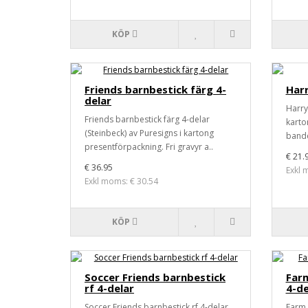
KÖP
Friends barnbestick färg 4-
Harr
delar
Harry
Friends barnbestick färg 4-delar
karto
(Steinbeck) av Puresigns i kartong
bande
presentförpackning. Fri gravyr a..
€ 21.
€ 36.95
Exkl 
Exkl moms: € 30.54
KÖP
Soccer Friends barnbestick
Farm
rf 4-delar
4-de
Soccer Friends barnbestick rf 4-delar
Farm 