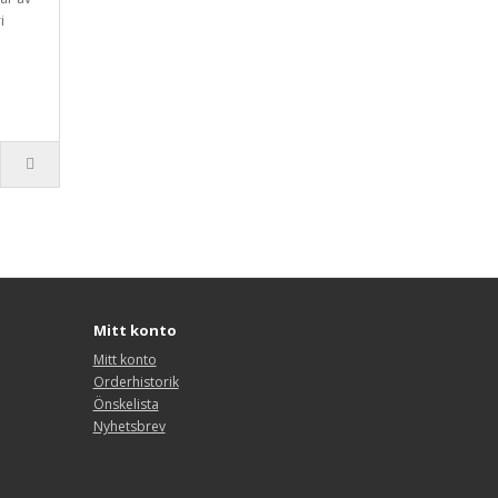
i
Mitt konto
Mitt konto
Orderhistorik
Önskelista
Nyhetsbrev