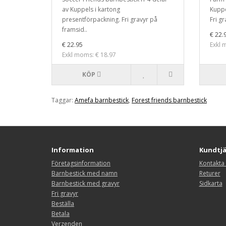
av Kuppels i kartong
Kuppe
presentförpackning. Fri gravyr på
Fri g
framsid..
€ 22.
€ 22.95
Exkl 
Exkl moms: € 18.97
KÖP
Taggar:
Amefa barnbestick
,
Forest friends barnbestick
Information
Kundtj
Företagsinformation
Kontakta
Barnbestick med namn
Returer
Barnbestick med gravyr
Sidkarta
Fri gravyr
Beställa
Betala
Verzenden