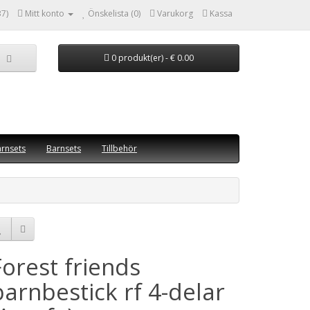
7)
Mitt konto
Önskelista (0)
Varukorg
Kassa
0 produkt(er) - € 0.00
rnsets
Barnsets
Tillbehör
Forest friends
barnbestick rf 4-delar