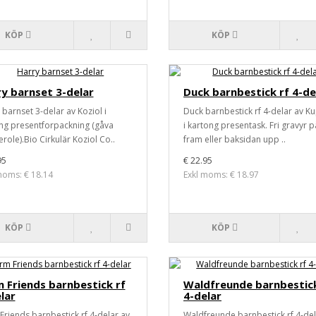
KÖP
KÖP
y barnset 3-delar
Duck barnbestick rf 4-de
 barnset 3-delar av Koziol i
Duck barnbestick rf 4-delar av K
ng presentforpackning (gåva
i kartong presentask. Fri gravyr p
role).Bio Cirkulär Koziol Co..
fram eller baksidan upp ..
95
€ 22.95
moms: € 18.14
Exkl moms: € 18.97
KÖP
KÖP
 Friends barnbestick rf
Waldfreunde barnbestick
lar
4-delar
Friends barnbestick rf 4-delar av
Waldfreunde barnbestick rf 4-del