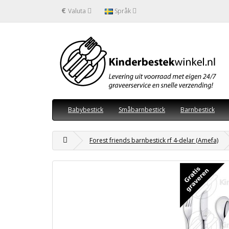
€
Valuta
Språk
Babybestick
Småbarnbestick
Barnbestick
Forest friends barnbestick rf 4-delar (Amefa)