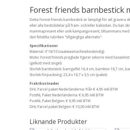
Forest friends barnbestic
Detta Forest friends barnbestick är lämpligt för att gravera s
eller alla bestickdelar på fram- och/eller baksidan.
Du kan skr
mammapresent eller unik kampanjpresent, tillsammans med di
den fetstilta rubriken "tillgängliga alternativ".
Specifikationer
Material: rf 18/10 (vaatwasmachinebestendig)
Motiv: Forest friends präglade figurer
(ekorre med hasselnöt e
igelkott med snigel)
Storlek barnbestick: barngaffel 16,4 cm, barnkniv 18,7 cm, ba
Storlek förpackning: 23,4 x 16,7 x 3,5 cm (paket)
Fraktkostnader
DHL Parcel paket Nederländerna: från € 4,95 inkl BTW
PostNL Paket Nederländerna: € 6,95 inkl BTW
PostNL Paket Belgien: € 9,95 inkl BTW
DHL Parcel paket Belgien: € 10,00 inkl BTW
Liknande Produkter