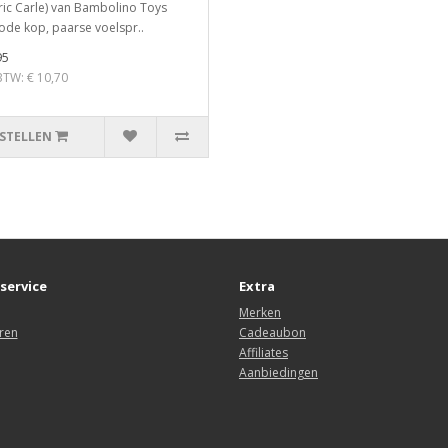
ric Carle) van Bambolino Toys
ode kop, paarse voelspr..
95
 BTW: € 10,70
STELLEN
service
Extra
Merken
ren
Cadeaubon
Affiliates
Aanbiedingen