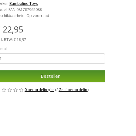
erken
Bambolino Toys
del: EAN 081787962088
schikbaarheid: Op voorraad
 22,95
cl. BTW: € 18,97
ntal
Bestellen
0 beoordeling(en)
/
Geef beoordeling