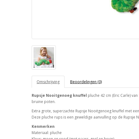
Omschrijving
Beoordelingen (0)
Rupsje Nooitgenoeg knuffel
pluche 42 cm (Eric Carle) van
bruine poten.
Extra grote, superzachte Rupsje Nooitgenoeg knuffel met een
Deze pluche rups is een geweldige aanvulling op de Rupsje 
Kenmerken
Materiaal: pluche
Kleur: groen en rood (met paars, geel en bruin)