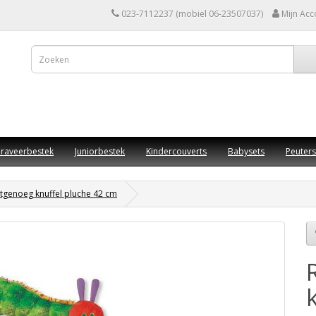
023-7112237 (mobiel 06-23507037)
Mijn Acc
raveerbestek
Juniorbestek
Kindercouverts
Babysets
Peuters
tgenoeg knuffel pluche 42 cm