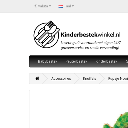
€
Valuta
Taal
Babybestek
Peuterbestek
Kinderbestek
G
Accessoires
Knuffels
Rupsje Nooi