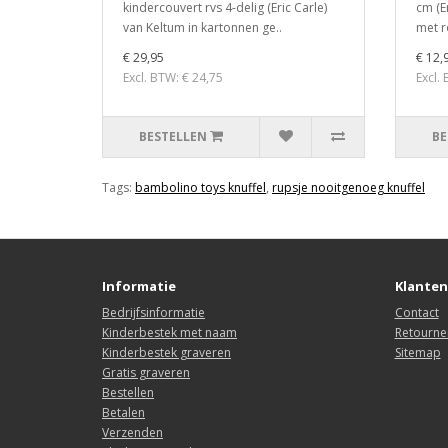
kindercouvert rvs 4-delig (Eric Carle)
cm (E
van Keltum in kartonnen ge..
met r
€ 29,95
€ 12,
Excl. BTW: € 24,75
Excl.
BESTELLEN
BE
Tags:
bambolino toys knuffel
,
rupsje nooitgenoeg knuffel
Informatie
Klanten
Bedrijfsinformatie
Contact
Kinderbestek met naam
Retourne
Kinderbestek graveren
Sitemap
Gratis graveren
Bestellen
Betalen
Verzenden