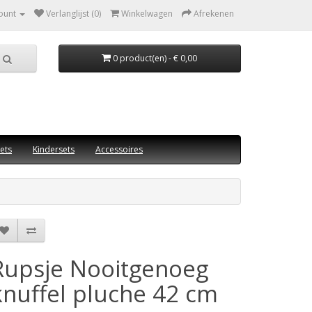
ount
Verlanglijst (0)
Winkelwagen
Afrekenen
0 product(en) - € 0,00
ets
Kindersets
Accessoires
Rupsje Nooitgenoeg
knuffel pluche 42 cm